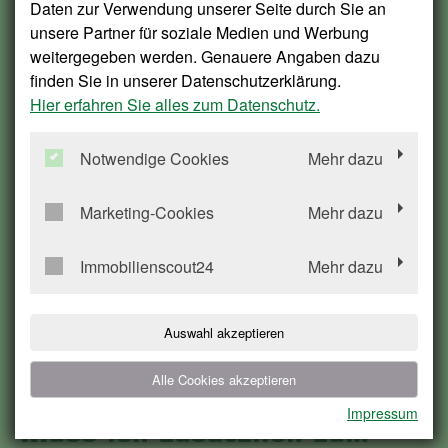
Zustimmung wird nur erteilt, wenn alle im Haus
Daten zur Verwendung unserer Seite durch Sie an
wohnenden Mietparteien der Hundehaltung schriftlich
unsere Partner für soziale Medien und Werbung
zugestimmt haben. Es darf nur ein Hund in der Wohnung,
weitergegeben werden. Genauere Angaben dazu
bzw. im Einfamilienhaus, gehalten werden. Das
finden Sie in unserer Datenschutzerklärung.
Ausführen des Hundes in unseren Innenhöfen ist nicht
Hier erfahren Sie alles zum Datenschutz.
gestattet.
Notwendige Cookies
Mehr dazu
Die Haltung von sogenannten „gefährlichen Hunden“
(gemäß Landeshundegesetz NRW) wird grundsätzlich
Marketing-Cookies
Mehr dazu
nicht genehmigt.
Für die Kleintierhaltung (max. zwei Katzen, Vögel,
Immobilienscout24
Mehr dazu
Fische, Hamster etc.) bedarf es keiner Genehmigung
durch die Genossenschaft. Die Tiere dürfen jedoch nur
innerhalb der Wohnung bzw. innerhalb des
Auswahl akzeptieren
Einfamilienhauses gehalten werden (keine „Freigänger-
Katzen“).
Alle Cookies akzeptieren
Impressum
Muss ich zusätzlich zum