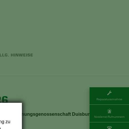
LLG. HINWEISE
26
Reparaturannahme
ung der Wohnungsgenossenschaft Duisburg-
Notdienst-Rufnummern
ng zu
n