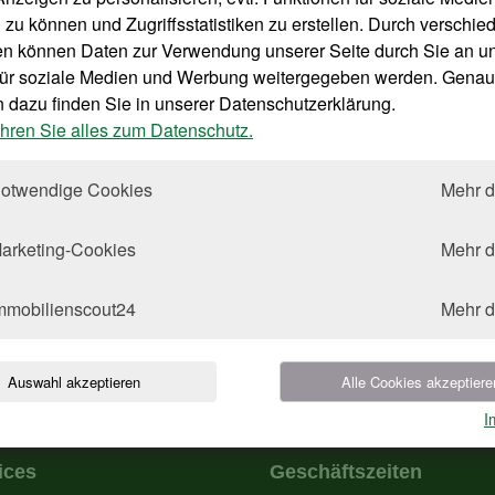
e Vertreter der Genossenschaft befassten sich mit folgenden T
 zu können und Zugriffsstatistiken zu erstellen. Durch verschie
en können Daten zur Verwendung unserer Seite durch Sie an u
Bericht über die gesetzliche Prüfung für das Jahr 2024 gem
 für soziale Medien und Werbung weitergegeben werden. Genau
Vorlage des Lageberichtes und des Jahresabschlusses mit A
dazu finden Sie in unserer Datenschutzerklärung.
Bericht des Aufsichtsrates
ahren Sie alles zum Datenschutz.
Feststellung des Jahresabschlusses 2025
- Bilanz, Gewinn- und Verlustrechnung mit Anhang -
otwendige Cookies
Mehr 
Beschlussfassung über die Verwendung des Bilanzgewinns
Entlastung des Vorstandes
Entlastung des Aufsichtsrates
arketing-Cookies
Mehr 
Wahlen zum Aufsichtsrat
mmobilienscout24
Mehr 
Auswahl akzeptieren
Alle Cookies akzeptiere
I
ices
Geschäftszeiten