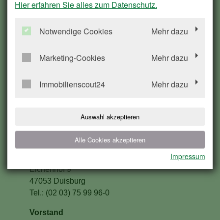
Hier erfahren Sie alles zum Datenschutz.
Notwendige Cookies
Mehr dazu
E-Mail schreiben
Marketing-Cookies
Mehr dazu
Anrufen
Immobilienscout24
Mehr dazu
Sprechzeiten des Seniorenbüros:
Auswahl akzeptieren
montags bis freitags von 8.00 - 11.00 Uhr
außerdem mittwochs von 14.00 - 16.00 Uhr
Alle Cookies akzeptieren
Impressum
Geschäftsstelle Eichenhof:
Eichenhof 9
47053 Duisburg
Tel.: (02 03) 75 99 96-0
Vorstand