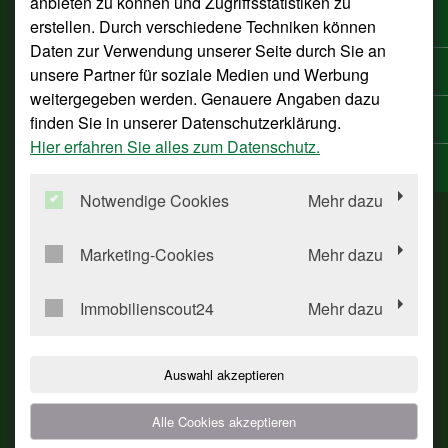
anbieten zu können und Zugriffsstatistiken zu
erstellen. Durch verschiedene Techniken können
Daten zur Verwendung unserer Seite durch Sie an
unsere Partner für soziale Medien und Werbung
Services
weitergegeben werden. Genauere Angaben dazu
finden Sie in unserer Datenschutzerklärung.
Kontakt
Hier erfahren Sie alles zum Datenschutz.
Mediathek
Links
Impressum
Notwendige Cookies
Mehr dazu
Datenschutzerklärung
Schufa-Klausel
Marketing-Cookies
Mehr dazu
Informationspflicht gemäß Art. 13 DSGVO
Sitemap
FAQ
Immobilienscout24
Mehr dazu
Disclaimer / Haftungsausschluss
Auswahl akzeptieren
Geschäftszeiten
Alle Cookies akzeptieren