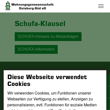
Skip to main content
Schufa-Klausel
SCHUFA-Hinweis zu Mietanträgen
SCHUFA-Information
Wohnungsgenossenschaft Duisburg-Süd eG
Diese Webseite verwendet
Eichenhof 9
Cookies
47053 Duisburg
Wir verwenden Cookies, um Funktionen unserer
Telefon: (02 03) 75 99 96-0
Telefax: (02 03) 75 99 96-45
Webseiten zur Verfügung zu stellen, Anzeigen zu
E-Mail:
info(at)wogedu.de
personalisieren, evtl. Funktionen für soziale Medien