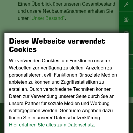
Einen Überblick über unseren Gesamtbestand
und unsere Neubaumaßnahmen erhalten Sie
unter
"Unser Bestand"
.
Diese Webseite verwendet
Die Immobilienangebote von
ImmobilienScout24 werden als externer
Cookies
Inhalt eingebunden. Damit diese
Wir verwenden Cookies, um Funktionen unserer
angezeigt werden können, benötigen wir
Webseiten zur Verfügung zu stellen, Anzeigen zu
Ihre Zustimmung.
personalisieren, evtl. Funktionen für soziale Medien
anbieten zu können und Zugriffsstatistiken zu
Zustimmen
erstellen. Durch verschiedene Techniken können
Daten zur Verwendung unserer Seite durch Sie an
unsere Partner für soziale Medien und Werbung
weitergegeben werden. Genauere Angaben dazu
finden Sie in unserer Datenschutzerklärung.
Wohnungsgenossenschaft Duisburg-Süd eG
Hier erfahren Sie alles zum Datenschutz.
Eichenhof 9